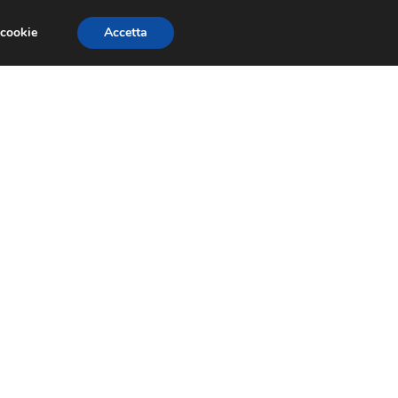
 cookie
Accetta
PAURE E FOBIE
STUDI E RICERCHE