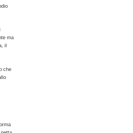
odio
i
ente ma
, il
o che
llo
 forma
 netta