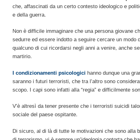
che, affascinati da un certo contesto ideologico e politi
e della guerra.
Non è difficile immaginare che una persona giovane che 
sedurre ed essere indotto a seguire cercare un modo d
qualcuno di cui ricordarsi negli anni a venire, anche se i
martirio.
I condizionamenti psicologici
hanno dunque una gran
saranno i futuri terroristi, che tra l’altro sono conside
scopo. I capi sono infatti alla “regia” e difficilmente so
V’è altresì da tener presente che i terroristi suicidi tal
sociale del paese ospitante.
Di sicuro, al di là di tutte le motivazioni che sono alla
di terrorismo, vi è sempre un’ideologia contorta che ha co