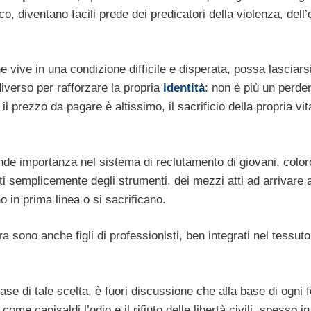
co, diventano facili prede dei predicatori della violenza, dell’
vive in una condizione difficile e disperata, possa lasciars
iverso per rafforzare la propria
identità
: non è più un perd
l prezzo da pagare è altissimo, il sacrificio della propria vita
de importanza nel sistema di reclutamento di giovani, color
rati semplicemente degli strumenti, dei mezzi atti ad arrivare a
no in prima linea o si sacrificano.
ora sono anche figli di professionisti, ben integrati nel tessuto
 base di tale scelta, è fuori discussione che alla base di ogni
me capisaldi l’odio e il rifiuto delle libertà civili, spesso in