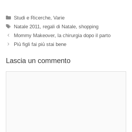
Categorie
Studi e Ricerche
,
Varie
Tag
Natale 2011
,
regali di Natale
,
shopping
Mommy Makeover, la chirurgia dopo il parto
Più figli fai più stai bene
Lascia un commento
Commento