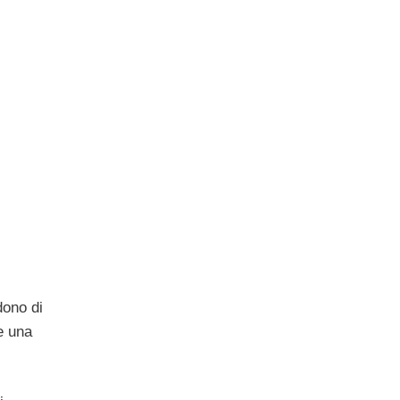
dono di
e una