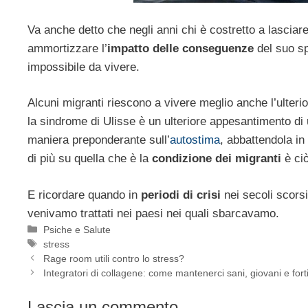
Va anche detto che negli anni chi è costretto a lasciar
ammortizzare l’
impatto delle conseguenze
del suo sp
impossibile da vivere.
Alcuni migranti riescono a vivere meglio anche l’ulteri
la sindrome di Ulisse è un ulteriore appesantimento di 
maniera preponderante sull’
autostima
, abbattendola in
di più su quella che è la
condizione dei migranti
è ciò
E ricordare quando in
periodi di crisi
nei secoli scors
venivamo trattati nei paesi nei quali sbarcavamo.
Categorie
Psiche e Salute
Tag
stress
Rage room utili contro lo stress?
Integratori di collagene: come mantenerci sani, giovani e fort
Lascia un commento