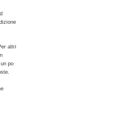
ad
dizione
er altri
in
 un po
oste.
me