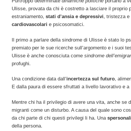
Purtroppo determinate
dinamiche politiche
portano a ve
Ulisse, provata da chi è costretto a lasciare il propri
estraniamento,
stati d’ansia e depressivi
, tristezza e
cardiovascolari
e psicosomatici.
Il primo a parlare della sindrome di Ulisse è stato lo 
premiato per le sue ricerche sull’argomento e i suoi te
Ulisse è anche conosciuta come
sindrome dell’emigran
profughi.
Una condizione data dall’
incertezza sul futuro
, alime
E dalla paura di essere sfruttati a livello lavorativo e a
Mentre chi ha il privilegio di avere una vita, anche se 
migranti come un disturbo. A causa del quale sono cost
da chi parte di chi questi privilegi li ha. Una
spersonal
della persona.