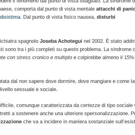
dere il fenomeno dal punto di vista sbagliato. La sindrome d
o paese, comporta dal punto di vista mentale
attacchi di pani
disistima
. Dal punto di vista fisico nausea,
disturbi
psichiatra spagnolo
Joseba Achotegui
nel 2002. È stato addiri
sti sono tra i più completi su questo problema. La sindrome d
te con stress cronico e multiplo
e colpirebbe almeno il 15%
ntata dal non sapere dove dormire, dove mangiare e come la
 livello sessuale e sociale.
difficile, comunque caratterizzata da certezze di tipo sociale 
retti a sostenere anche una ulteriore spersonalizzazione. P
izzazione
che va a incidere in maniera sostanziale sull’esis