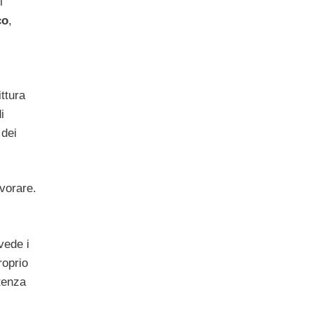
i
co
,
ttura
i
 dei
vorare.
vede i
roprio
tenza