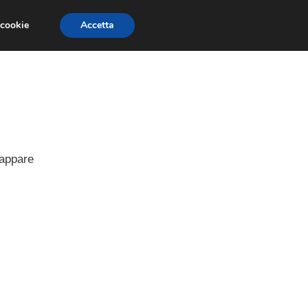
 cookie
Accetta
PAURE E FOBIE
STUDI E RICERCHE
cappare