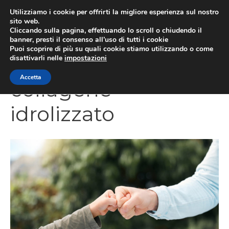
Vai
Utilizziamo i cookie per offrirti la migliore esperienza sul nostro
al
sito web.
Cliccando sulla pagina, effettuando lo scroll o chiudendo il
MEN
contenuto
banner, presti il consenso all’uso di tutti i cookie
Puoi scoprire di più su quali cookie stiamo utilizzando o come
disattivarli nelle
impostazioni
Accetta
collagene
idrolizzato