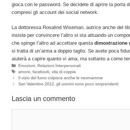
gioca con le password. Se decidete di aprire la porta de
compresi gli account dei social network.
La dottoressa Rosalind Wiseman, autrice anche del li
insiste per convincere l’altro si sta attuando un compor
che spinge l’altro ad accettare questa
dimostrazione 
si tratta di un’arma a doppio taglio. Se avete poca fidu
aiuterà a capire quanto vi ama, ma soltanto a come tene
Categorie
Emozioni
,
Relazioni Interpersonali
Tag
amore
,
facebook
,
vita di coppia
Il vizio del fumo colpisce anche le neomamme
San Valentino 2012, gli uomini sono poco sorprendenti
Lascia un commento
Commento