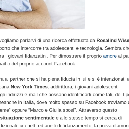
vogliamo parlarvi di una ricerca effettuata da
Rosalind Wis
porto che intercorre tra adolescenti e tecnologia. Sembra ch
a i giovani fidanzatini. Per dimostrare il proprio
amore
al pa
mail o del proprio account Facebook.
l partner che si ha piena fiducia in lui e si è intenzionati 
icana
New York Times
, addirittura, i giovani adolescenti
 indirizzi e-mail che possano identificarli come tali, del tip
eanche in Italia, dove molto spesso su Facebook troviamo 
sieme” oppure “Marco e Giulia sposi”. Attraverso questo
situazione sentimentale
e allo stesso tempo si cerca di
dizionali lucchetti ed anelli di fidanzamento, la prova d’amor