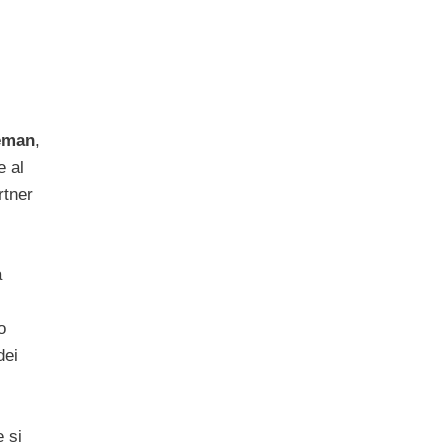
eman
,
e al
rtner
a
o
dei
e si