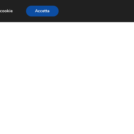
 cookie
Accetta
PAURE E FOBIE
STUDI E RICERCHE