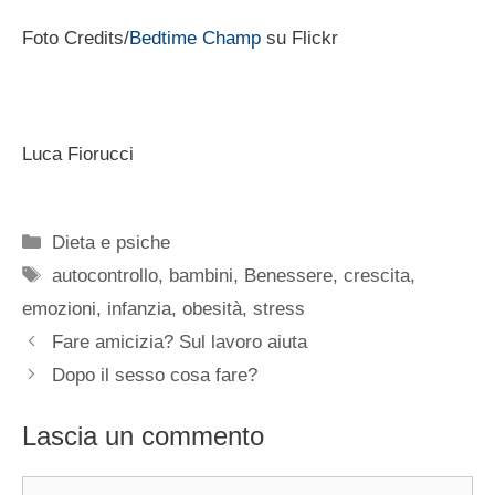
Foto Credits/
Bedtime Champ
su Flickr
Luca Fiorucci
Categorie
Dieta e psiche
Tag
autocontrollo
,
bambini
,
Benessere
,
crescita
,
emozioni
,
infanzia
,
obesità
,
stress
Fare amicizia? Sul lavoro aiuta
Dopo il sesso cosa fare?
Lascia un commento
Commento