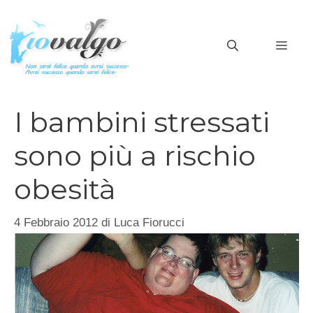
Vai
al
MEN
contenuto
I bambini stressati
sono più a rischio
obesità
4 Febbraio 2012
di
Luca Fiorucci