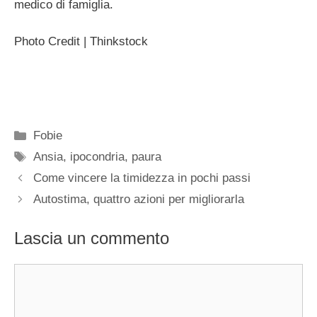
medico di famiglia.
Photo Credit | Thinkstock
Categorie
Fobie
Tag
Ansia
,
ipocondria
,
paura
Come vincere la timidezza in pochi passi
Autostima, quattro azioni per migliorarla
Lascia un commento
Commento