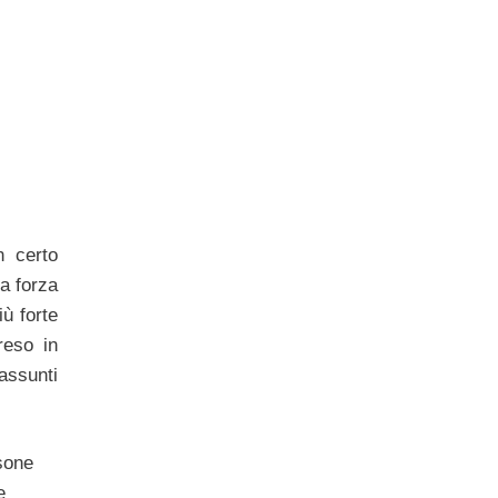
 certo
a forza
ù forte
eso in
ssunti
sone
e