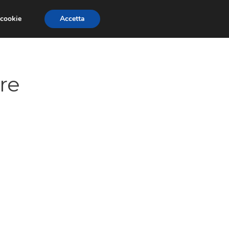
 cookie
Accetta
PAURE E FOBIE
STUDI E RICERCHE
re