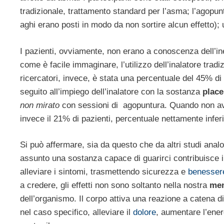
tradizionale, trattamento standard per l’asma; l’agopunt
aghi erano posti in modo da non sortire alcun effetto); 
I pazienti, ovviamente, non erano a conoscenza dell’inef
come è facile immaginare, l’utilizzo dell’inalatore trad
ricercatori, invece, è stata una percentuale del 45% di 
seguito all’impiego dell’inalatore con la sostanza
plac
non mirato
con sessioni di agopuntura. Quando non avev
invece il 21% di pazienti, percentuale nettamente infer
Si può affermare, sia da questo che da altri studi ana
assunto una sostanza capace di guarirci contribuisce i
alleviare i sintomi, trasmettendo sicurezza e
benesser
a credere, gli effetti non sono soltanto nella nostra
me
dell’organismo. Il corpo attiva una reazione a catena 
nel caso specifico, alleviare il
dolore
, aumentare l’energ