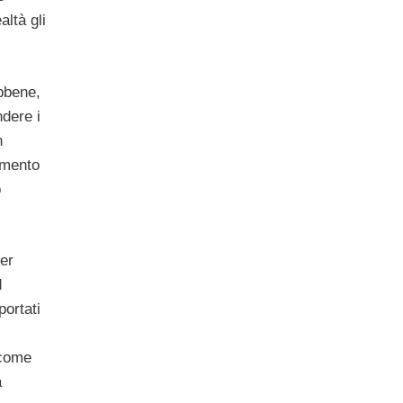
altà gli
Ebbene,
dere i
n
amento
o
ver
d
portati
 come
a