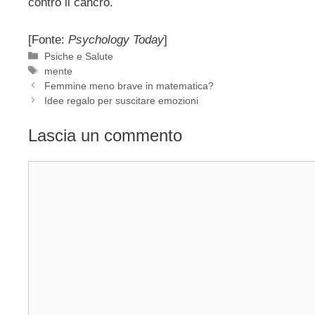
contro il cancro.
[Fonte:
Psychology Today
]
Categorie
Psiche e Salute
Tag
mente
Femmine meno brave in matematica?
Idee regalo per suscitare emozioni
Lascia un commento
Commento