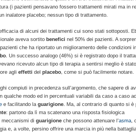
ura (i pazienti pensavano fossero trattamenti mirati ma in re
un inalatore placebo; nessun tipo di trattamento.
ficacia di alcuni dei trattamenti cui sono stati sottoposti. 
izionale aveva sortito
benefici
nel 50% dei pazienti. A sorpren
pazienti che ha riportato un miglioramento delle condizioni i
ebo
. Un successo analogo (46%) si è registrato dopo il tratt
ano ricevuto alcun tipo di terapia a sentirsi meglio è stat
iore agli
effetti
del
placebo
, come si può facilmente notare.
loghi compiuti in precedenza sull’argomento, che sapere di a
n qualche modo ed in percentuali variabili da caso a caso a
e
e facilitando la
guarigione
. Ma, al contrario di quanto si è 
nte
: partono da lì ma scatenano una risposta fisiologica
di meccanismi di
guarigione
che possono attenuare l’
asma
,
ia e, a volte, persino offrire una marcia in più nella battagli