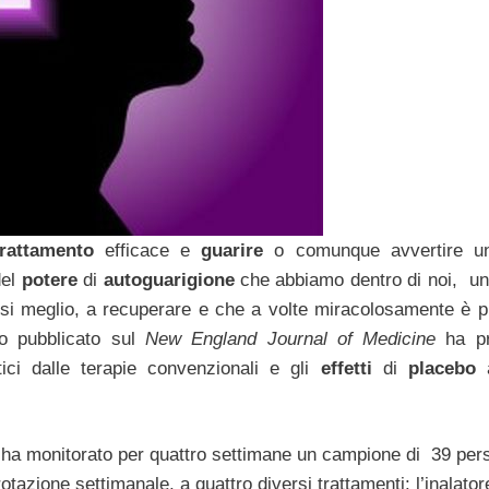
trattamento
efficace e
guarire
o comunque avvertire un
del
potere
di
autoguarigione
che abbiamo dentro di noi, un
si meglio, a recuperare e che a volte miracolosamente è pi
o pubblicato sul
New England Journal of Medicine
ha pr
tici dalle terapie convenzionali e gli
effetti
di
placebo
a
 ha monitorato per quattro settimane un campione di 39 per
rotazione settimanale, a quattro diversi trattamenti: l’inalator