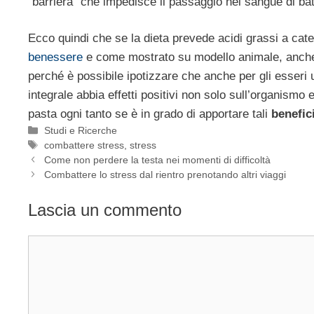
“barriera” che impedisce il passaggio nel sangue di ba
Ecco quindi che se la dieta prevede acidi grassi a ca
benessere
e come mostrato su modello animale, anche 
perché è possibile ipotizzare che anche per gli esseri 
integrale abbia effetti positivi non solo sull’organismo
pasta ogni tanto se è in grado di apportare tali
benefic
Categorie
Studi e Ricerche
Tag
combattere stress
,
stress
Come non perdere la testa nei momenti di difficoltà
Combattere lo stress dal rientro prenotando altri viaggi
Lascia un commento
Commento