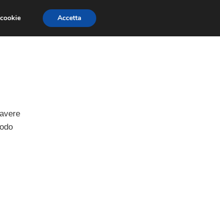
 cookie
Accetta
PAURE E FOBIE
STUDI E RICERCHE
 avere
modo