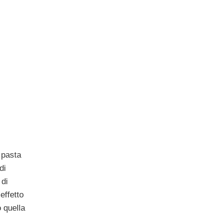
 pasta
di
 di
’effetto
 quella