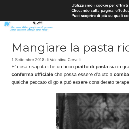
Vai
Utilizziamo i cookie per offrirt
Cliccando sulla pagina, effettua
al
Puoi scoprire di più su quali c
contenuto
Mangiare la pasta ri
1 Settembre 2018
di
Valentina Cervelli
E’ cosa risaputa che un buon
piatto di pasta
sia in gr
conferma ufficiale
che possa essere d’aiuto a
combat
qualche peccato di gola può essere considerato terape