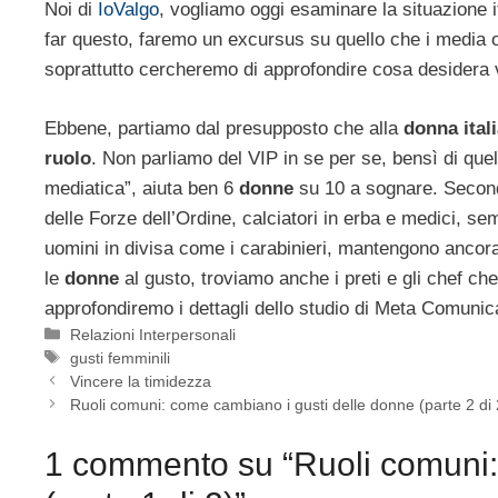
Noi di
IoValgo
, vogliamo oggi esaminare la situazione i
far questo, faremo un excursus su quello che i media o
soprattutto cercheremo di approfondire cosa desidera
Ebbene, partiamo dal presupposto che alla
donna ital
ruolo
. Non parliamo del VIP in se per se, bensì di quel
mediatica”, aiuta ben 6
donne
su 10 a sognare. Secondo
delle Forze dell’Ordine, calciatori in erba e medici, sem
uomini in divisa come i carabinieri, mantengono ancora 
le
donne
al gusto, troviamo anche i preti e gli chef 
approfondiremo i dettagli dello studio di Meta Comunic
Categorie
Relazioni Interpersonali
Tag
gusti femminili
Vincere la timidezza
Ruoli comuni: come cambiano i gusti delle donne (parte 2 di 
1 commento su “Ruoli comuni: