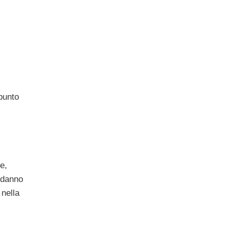
punto
i
ve,
i danno
nella