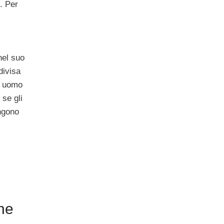
. Per
nel suo
divisa
a, uomo
 se gli
ingono
ne