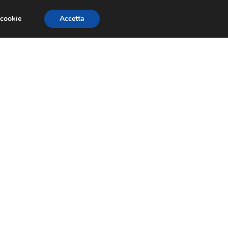
 cookie
Accetta
PAURE E FOBIE
STUDI E RICERCHE