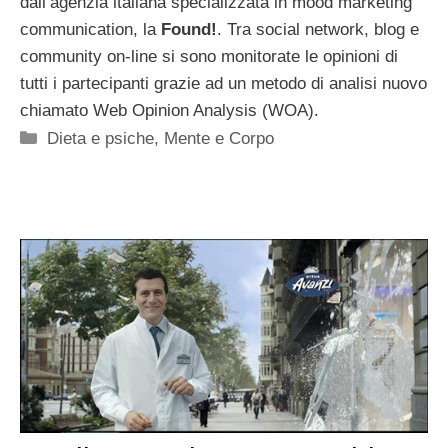
dall’agenzia italiana specializzata in mood marketing
communication, la
Found!
. Tra social network, blog e
community on-line si sono monitorate le opinioni di
tutti i partecipanti grazie ad un metodo di analisi nuovo
chiamato Web Opinion Analysis (WOA).
Categorie
Dieta e psiche
,
Mente e Corpo