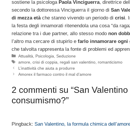
sostiene la psicologa
Paola Vinciguerra
, direttrice dell
secondo la dottoressa Vinciguerra il giorno di
San Val
di mezza età
che stanno vivendo un periodo di
crisi
. 
la festa degli innamorati ritenendola una cosa “da ragazz
relazione tra i due partner, allo stesso modo
non dobb
l’altro ma cercare di stupirlo e
farlo innamorare ogni
che talvolta rappresenta la fonte di problemi ed apprens
Categorie
Attualità
,
Psicologia
,
Seduzione
Tag
amore
,
crisi di coppia
,
regali san valentino
,
romanticismo
L’inattività che aiuta a produrre
Amorex il farmaco contro il mal d’amore
2 commenti su “San Valentino 
consumismo?”
Pingback:
San Valentino, la formula chimica dell’amore