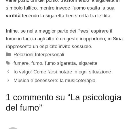
varie posizioni del polso, trasformando la sigaretta in
simbolo fallico, mentre invece l’uomo esalta la sua
virilità
tenendo la sigaretta ben stretta fra le dita.
Infine, se nella maggior parte dei Paesi espirare il
fumo in faccia agli altri è un gesto inopportuno, in Siria
rappresenta un esplicito invito sessuale.
Categorie
Relazioni Interpersonali
Tag
fumare
,
fumo
,
fumo sigaretta
,
sigarette
Io valgo! Come farsi notare in ogni situazione
Musica e benessere: la musicoterapia
1 commento su “La psicologia
del fumo”