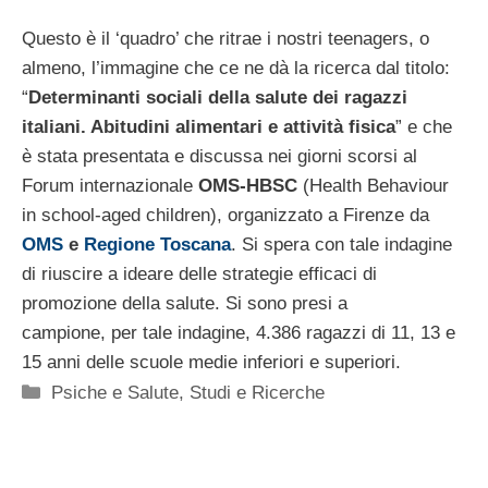
Questo è il ‘quadro’ che ritrae i nostri teenagers, o
almeno, l’immagine che ce ne dà la ricerca dal titolo:
“
Determinanti sociali della salute dei ragazzi
italiani. Abitudini alimentari e attività fisica
” e che
è stata presentata e discussa nei giorni scorsi al
Forum internazionale
OMS-HBSC
(Health Behaviour
in school-aged children), organizzato a Firenze da
OMS
e
Regione Toscana
. Si spera con tale indagine
di riuscire a ideare delle strategie efficaci di
promozione della salute. Si sono presi a
campione, per tale indagine, 4.386 ragazzi di 11, 13 e
15 anni delle scuole medie inferiori e superiori.
Categorie
Psiche e Salute
,
Studi e Ricerche