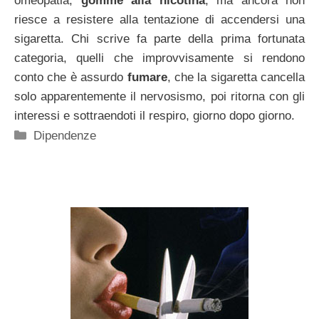
omeopatia,
gomme alla nicotina
, ma ancora non
riesce a resistere alla tentazione di accendersi una
sigaretta. Chi scrive fa parte della prima fortunata
categoria, quelli che improvvisamente si rendono
conto che è assurdo
fumare
, che la sigaretta cancella
solo apparentemente il nervosismo, poi ritorna con gli
interessi e sottraendoti il respiro, giorno dopo giorno.
Categorie
Dipendenze