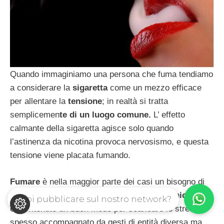
Quando immaginiamo una persona che fuma tendiamo
a considerare la
sigaretta
come un mezzo efficace
per allentare la
tensione
; in realtà si tratta
semplicemen
te di un luogo comune.
L’ effetto
calmante della sigaretta agisce solo quando
l’astinenza da nicotina provoca nervosismo, e questa
tensione viene placata fumando.
Fumare
è nella maggior parte dei casi un bisogno di
rassicurazione
più che di dipendenza dalla
nicotina
Vuoi pubblicare sul nostro network?
ed è ritenuto un buon modo per scaricare lo stress,
spesso accompagnato da gesti di entità diversa ma