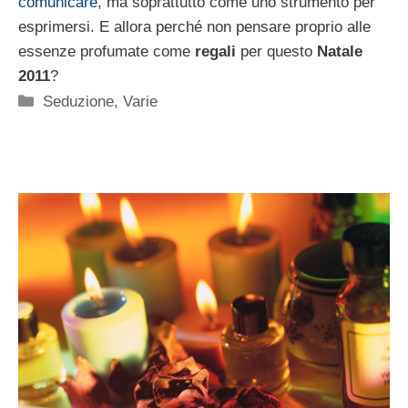
comunicare
, ma soprattutto come uno strumento per
esprimersi. E allora perché non pensare proprio alle
essenze profumate come
regali
per questo
Natale
2011
?
Categorie
Seduzione
,
Varie