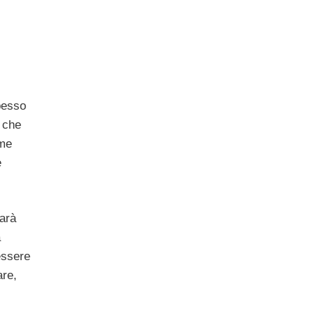
pesso
 che
ome
e
arà
a
essere
are,