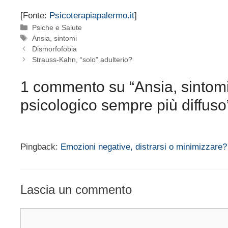
[Fonte:
Psicoterapiapalermo.it
]
Categorie
Psiche e Salute
Tag
Ansia
,
sintomi
Dismorfofobia
Strauss-Kahn, “solo” adulterio?
1 commento su “Ansia, sintomi
psicologico sempre più diffuso
Pingback:
Emozioni negative, distrarsi o minimizzare? 
Lascia un commento
Commento