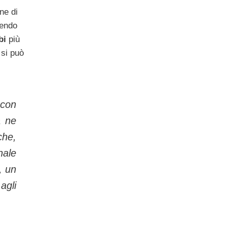
ne di
dendo
bi
più
 si può
 con
a ne
che,
nale
, un
agli