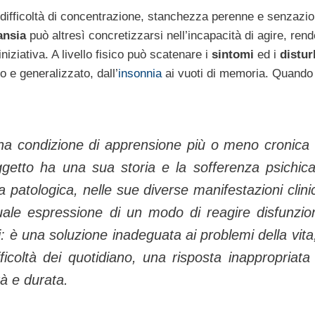
i, difficoltà di concentrazione, stanchezza perenne e senzazio
ansia
può altresì concretizzarsi nell’incapacità di agire, ren
iniziativa. A livello fisico può scatenare i
sintomi
ed i
distur
 e generalizzato, dall’
insonnia
ai vuoti di memoria. Quando
 una condizione di apprensione più o meno cronica
oggetto ha una sua storia e la sofferenza psichic
a patologica, nelle sue diverse manifestazioni clini
uale espressione di un modo di reagire disfunzio
tti: è una soluzione inadeguata ai problemi della vita
fficoltà dei quotidiano, una risposta inappropriata 
tà e durata.