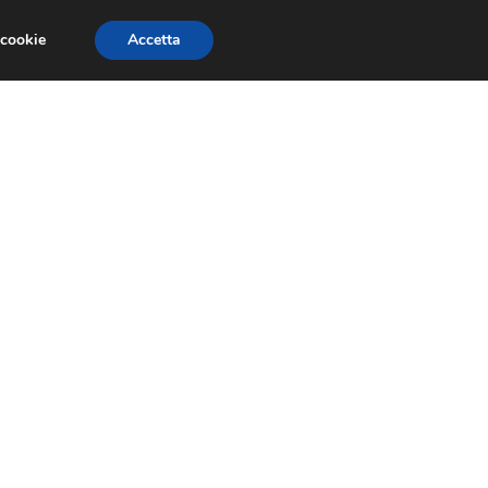
 cookie
Accetta
PAURE E FOBIE
STUDI E RICERCHE