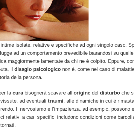
intime isolate, relative e specifiche ad ogni singolo caso. S
fugge ad un comportamento prevedibile basandosi su quelle
erifica maggiormente lamentate da chi ne è colpito. Eppure, c
uta, il
disagio psicologico
non è, come nel caso di malatti
toria della persona.
per la
cura
bisognerà scavare all’
origine
del
disturbo
che s
 vissute, ad eventuali
traumi
, alle dinamiche in cui è rimast
scorrendo. Il nervosismo e l’impazienza, ad esempio, possono 
i relativi a casi specifici includono condizioni come barcoll
tornati.