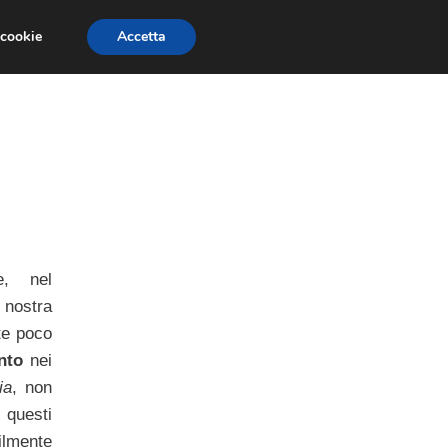
 cookie
Accetta
PAURE E FOBIE
STUDI E RICERCHE
e, nel
 nostra
te poco
nto
nei
ia
, non
 questi
ilmente