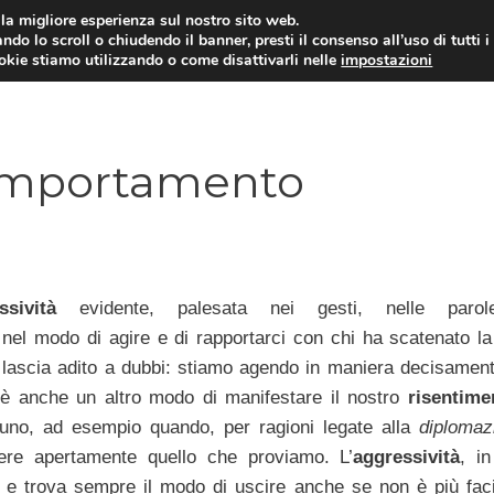
i la migliore esperienza sul nostro sito web.
ndo lo scroll o chiudendo il banner, presti il consenso all’uso di tutti i
ookie stiamo utilizzando o come disattivarli nelle
impostazioni
DIPENDENZE
RELAZIONI INTERPERSONALI
comportamento
ssività
evidente, palesata nei gesti, nelle parol
 nel modo di agire e di rapportarci con chi ha scatenato la
lascia adito a dubbi: stiamo agendo in maniera decisamen
’è anche un altro modo di manifestare il nostro
risentime
cuno, ad esempio quando, per ragioni legate alla
diplomaz
re apertamente quello che proviamo. L’
aggressività
, in
te e trova sempre il modo di uscire anche se non è più fac