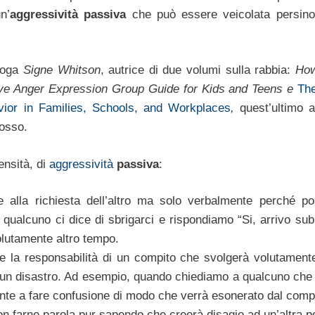
n’
aggressività passiva
che può essere veicolata persin
ologa
Signe Whitson
, autrice di due volumi sulla rabbia:
How
ive Anger Expression Group Guide for Kids and Teens e
Th
ior in Families, Schools, and Workplaces
,
quest’ultimo a
osso.
tensità, di
aggressività
passiva
:
e alla richiesta dell’altro ma solo verbalmente perché po
ualcuno ci dice di sbrigarci e rispondiamo “Si, arrivo sub
olutamente altro tempo.
me la responsabilità di un compito che svolgerà volutament
 un disastro. Ad esempio, quando chiediamo a qualcuno che
amente a fare confusione di modo che verrà esonerato dal comp
on farne parola pur sapendo che creerà disagio ad un’altra p