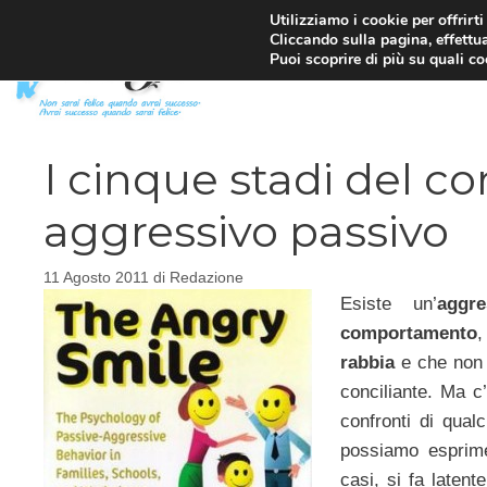
Vai
Utilizziamo i cookie per offrirt
Cliccando sulla pagina, effettua
al
Puoi scoprire di più su quali c
contenuto
I cinque stadi del 
aggressivo passivo
11 Agosto 2011
di
Redazione
Esiste un’
aggre
comportamento
,
rabbia
e che non 
conciliante. Ma c
confronti di qual
possiamo esprime
casi, si fa laten