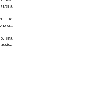
 tardi a
. E’ lo
iene sia
io, una
oressica