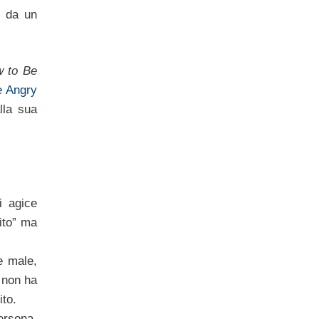
o da un
 to Be
e Angry
lla sua
i agice
ito” ma
e male,
 non ha
ito.
ersona.