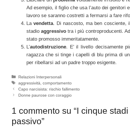
Ad esempio, il figlio che usa l’auto dei genitori 
lavoro se saranno costretti a fermarsi a fare rif
La
vendetta
. Di nascosto, ma ben cosciente, 
stadio
aggressivo
tra i più controproducenti. A
stato promosso immeritatamente.
L’
autodistruzione
. E’ il livello decisamente p
ragazza che si tinge i capelli di blu prima di u
per ribellarsi ad un padre troppo esigente.
Categorie
Relazioni Interpersonali
Tag
aggressività
,
comportamento
Capo narcisista: rischio fallimento
Donne paurose con coraggio
1 commento su “I cinque stad
passivo”