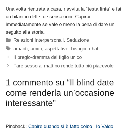
Una volta rientrata a casa, riavvita la “testa finta” e fai
un bilancio delle tue sensazioni. Capirai
immediatamente se vale o meno la pena di dare un
seguito alla storia.
Categorie
Relazioni Interpersonali
,
Seduzione
Tag
amanti
,
amici
,
aspettative
,
bisogni
,
chat
Il pregio-dramma del figlio unico
Fare sesso al mattino rende tutto più piacevole
1 commento su “Il blind date
come renderla un’occasione
interessante”
Pingback:
Capire quando si è fatto colpo | Io Valgo