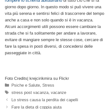
rompere lo schema abitudinario
di tutto ciò che si fa
giorno dopo giorno. In questo modo si può vivere una
vita più serena e sentirsi felici di trascorrere del tempo
anche a casa e non solo quando si è in vacanza.
Alcuni accorgimenti utili possono essere cambiare la
strada che si fa solitamente per andare a lavorare,
evitare di mangiare sempre le stesse cose, cercare di
fare la spesa in posti diversi, di concedersi delle
passeggiate in città.
Foto Credits| krejcirikmira su Flickr
Categorie
Psiche e Salute
,
Stress
Tag
stress post vacanza
,
vacanze
Lo stress causa la perdita dei capelli
Fare la dieta di coppia aiuta