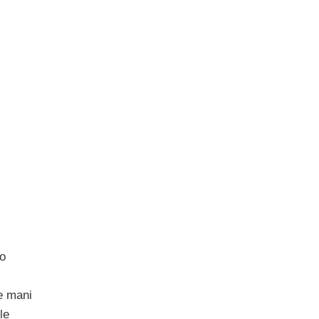
 o
le mani
le