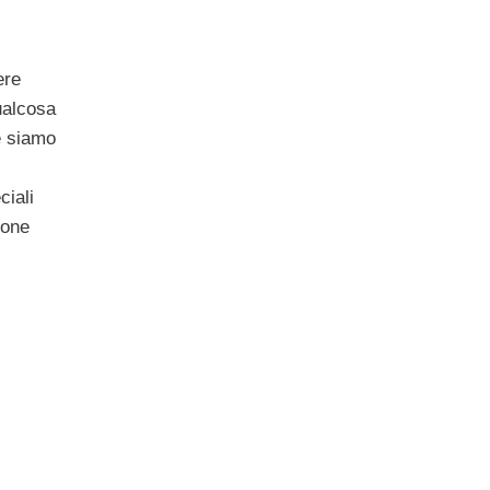
ere
ualcosa
e siamo
ciali
ione