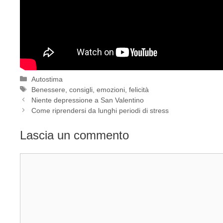
Categorie
Autostima
Tag
Benessere
,
consigli
,
emozioni
,
felicità
Niente depressione a San Valentino
Come riprendersi da lunghi periodi di stress
Lascia un commento
Commento