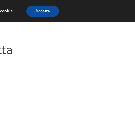
 cookie
Accetta
PAURE E FOBIE
STUDI E RICERCHE
tta