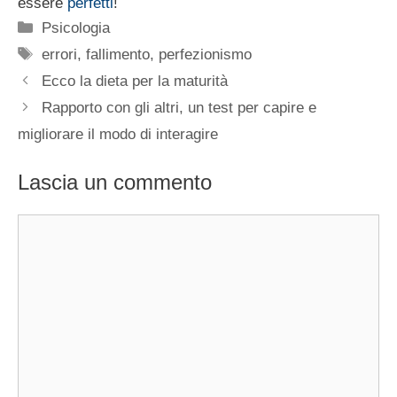
essere
perfetti
!
Categorie
Psicologia
Tag
errori
,
fallimento
,
perfezionismo
Ecco la dieta per la maturità
Rapporto con gli altri, un test per capire e
migliorare il modo di interagire
Lascia un commento
Commento