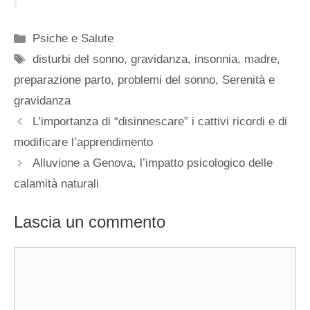
Categorie
Psiche e Salute
Tag
disturbi del sonno
,
gravidanza
,
insonnia
,
madre
,
preparazione parto
,
problemi del sonno
,
Serenità e
gravidanza
L’importanza di “disinnescare” i cattivi ricordi e di
modificare l’apprendimento
Alluvione a Genova, l’impatto psicologico delle
calamità naturali
Lascia un commento
Commento