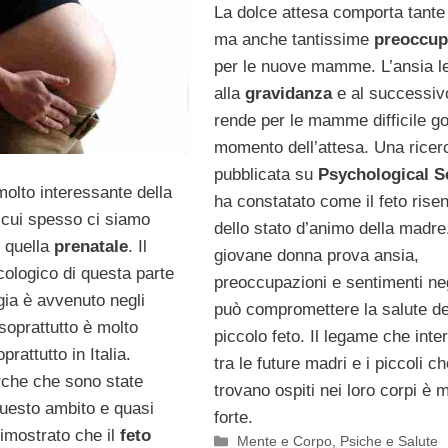
La dolce attesa comporta tante 
ma anche tantissime
preoccup
per le nuove mamme. L’ansia l
alla
gravidanza
e al successiv
rende per le mamme difficile god
momento dell’attesa. Una ricer
pubblicata su
Psychological S
olto interessante della
ha constatato come il feto rise
i cui spesso ci siamo
dello stato d’animo della madre
è quella
prenatale
. Il
giovane donna prova ansia,
cologico di questa parte
preoccupazioni e sentimenti neg
gia è avvenuto negli
può compromettere la salute de
 soprattutto è molto
piccolo feto. Il legame che inte
rattutto in Italia.
tra le future madri e i piccoli ch
erche che sono state
trovano ospiti nei loro corpi è 
questo ambito e quasi
forte.
dimostrato che il
feto
Categorie
Mente e Corpo
,
Psiche e Salute