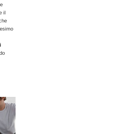
e
 il
che
tesimo
i
ndo