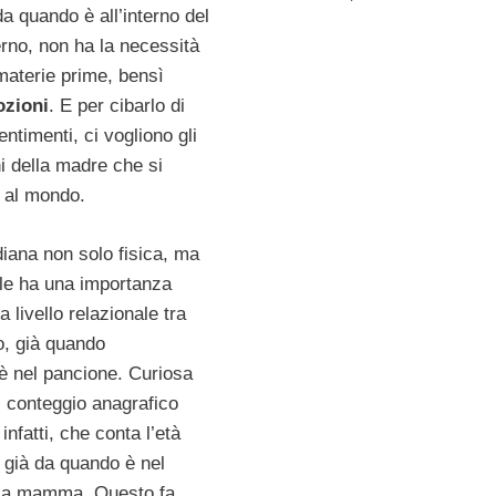
da quando è all’interno del
no, non ha la necessità
 materie prime, bensì
zioni
. E per cibarlo di
ntimenti, ci vogliono gli
i della madre che si
o al mondo.
diana non solo fisica, ma
le ha una importanza
a livello relazionale tra
o, già quando
 è nel pancione. Curiosa
di conteggio anagrafico
 infatti, che conta l’età
o già da quando è nel
lla mamma. Questo fa