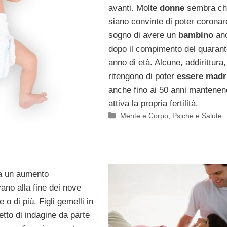
avanti. Molte
donne
sembra ch
siano convinte di poter coronare
sogno di avere un
bambino
an
dopo il compimento del quaran
anno di età. Alcune, addirittura,
ritengono di poter
essere madr
anche fino ai 50 anni mantene
attiva la propria fertilità.
Categorie
Mente e Corpo
,
Psiche e Salute
sia un aumento
vano alla fine dei nove
o di più. Figli gemelli in
tto di indagine da parte