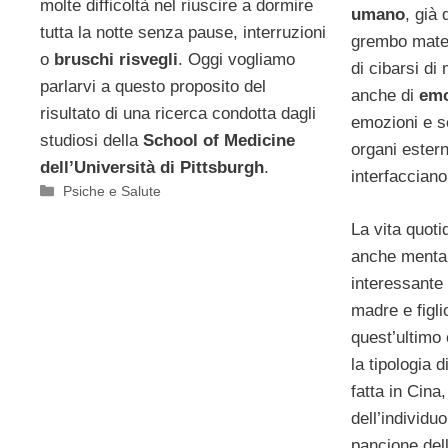
molte difficoltà nel riuscire a dormire
umano
, già 
tutta la notte senza pause, interruzioni
grembo mater
o
bruschi risvegli
. Oggi vogliamo
di cibarsi di
parlarvi a questo proposito del
anche di
emo
risultato di una ricerca condotta dagli
emozioni e se
studiosi della
School of Medicine
organi estern
dell’Università di Pittsburgh
.
interfaccian
Categorie
Psiche e Salute
La vita quoti
anche menta
interessante 
madre e figli
quest’ultimo
la tipologia 
fatta in Cina,
dell’individu
pancione de