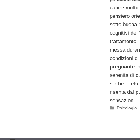
capire molto 
pensiero orie
sotto buona p
cognitivi dell
trattamento, 
messa durant
condizioni di
pregnante
i
serenità di c
si che il fet
risenta dal p
sensazioni.
Categorie
Psicologia