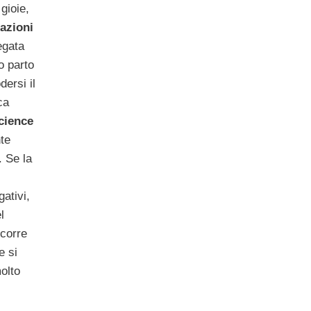
gioie,
azioni
egata
o parto
ersi il
ca
cience
nte
. Se la
ativi,
l
rcorre
e si
molto