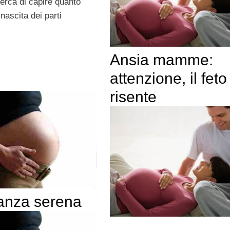
cerca di capire quanto
i nascita dei parti
Ansia mamme:
attenzione, il feto
risente
anza serena