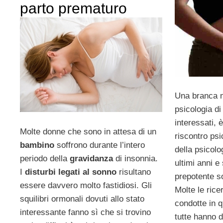
parto prematuro
Una branca m
psicologia d
interessati, 
Molte donne che sono in attesa di un
riscontro psi
bambino
soffrono durante l’intero
della psicolo
periodo della
gravidanza
di insonnia.
ultimi anni e
I
disturbi legati al sonno
risultano
prepotente sop
essere davvero molto fastidiosi. Gli
Molte le ric
squilibri ormonali dovuti allo stato
condotte in 
interessante fanno sì che si trovino
tutte hanno 