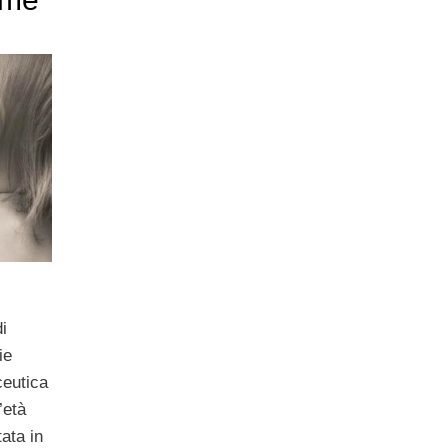
i
ie
ceutica
’età
ata in