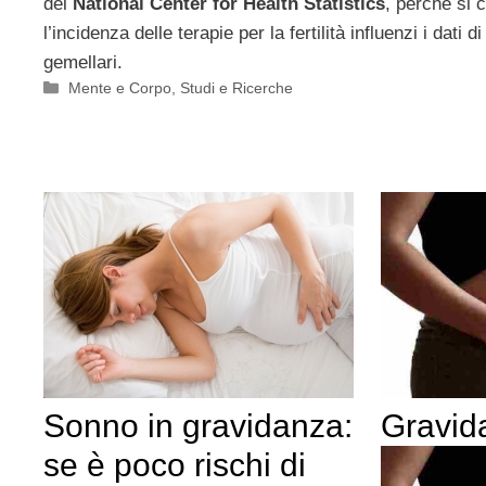
del
National Center for Health Statistics
, perché si 
l’incidenza delle terapie per la fertilità influenzi i dati d
gemellari.
Categorie
Mente e Corpo
,
Studi e Ricerche
Sonno in gravidanza:
Gravid
se è poco rischi di