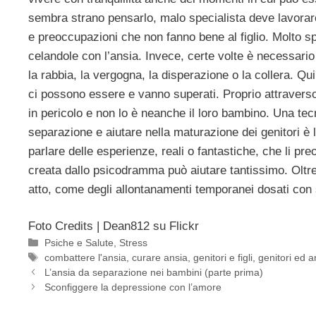
sembra strano pensarlo, malo specialista deve lavorare
e preoccupazioni che non fanno bene al figlio. Molto sp
celandole con l’ansia. Invece, certe volte è necessari
la rabbia, la vergogna, la disperazione o la collera. Qui
ci possono essere e vanno superati. Proprio attraver
in pericolo e non lo è neanche il loro bambino. Una tec
separazione e aiutare nella maturazione dei genitori è 
parlare delle esperienze, reali o fantastiche, che li pr
creata dallo psicodramma può aiutare tantissimo. Oltre
atto, come degli allontanamenti temporanei dosati con
Foto Credits | Dean812 su Flickr
Categorie
Psiche e Salute
,
Stress
Tag
combattere l'ansia
,
curare ansia
,
genitori e figli
,
genitori ed a
L’ansia da separazione nei bambini (parte prima)
Sconfiggere la depressione con l’amore