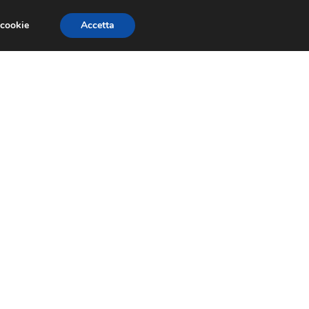
 cookie
Accetta
PAURE E FOBIE
STUDI E RICERCHE