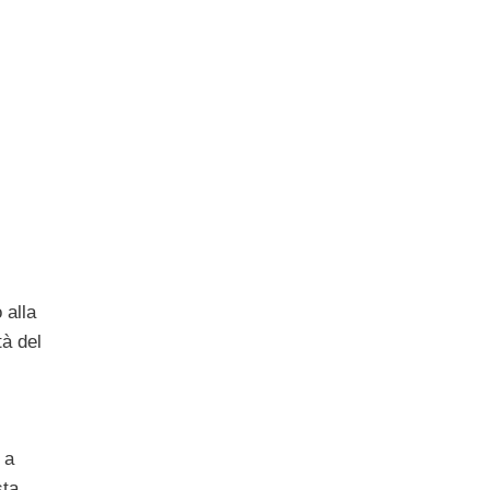
 alla
tà del
 a
ta,