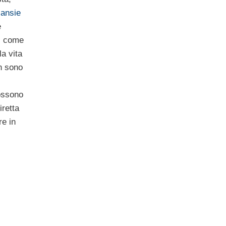
e
ansie
e
ti come
la vita
n sono
possono
iretta
re in