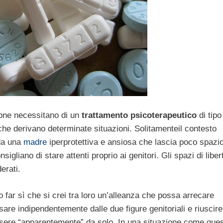
ione necessitano di un
trattamento psicoterapeutico
di tipo
 che derivano determinate situazioni. Solitamenteil contesto
 da una
madre
iperprotettiva e ansiosa che lascia poco spazio
nsigliano di stare attenti proprio ai genitori. Gli spazi di liber
erati.
o far sì che si crei tra loro un’alleanza che possa arrecare
are indipendentemente dalle due figure genitoriali e riuscire
essere “apparentemente” da solo. In una situazione come ques