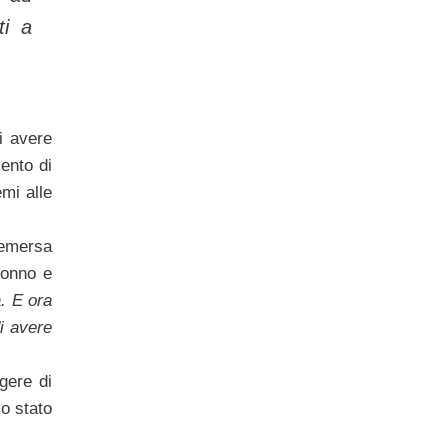
ti a
i avere
ento di
emi alle
 emersa
sonno e
. E ora
i avere
gere di
lo stato