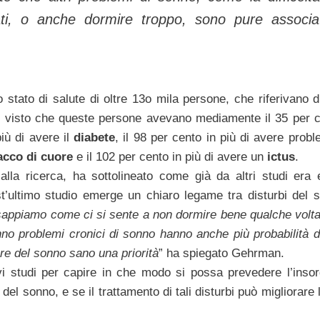
i, o anche dormire troppo, sono pure associa
.
o stato di salute di oltre 13o mila persone, che riferivano d
 è visto che queste persone avevano mediamente il 35 per c
iù di avere il
diabete
, il 98 per cento in più di avere probl
acco di cuore
e il 102 per cento in più di avere un
ictus
.
alla ricerca, ha sottolineato come già da altri studi era
t’ultimo studio emerge un chiaro legame tra disturbi del 
 sappiamo come ci si sente a non dormire bene qualche volta
o problemi cronici di sonno hanno anche più probabilità d
re del sonno sano una priorità
” ha spiegato Gehrman.
i studi per capire in che modo si possa prevedere l’insor
el sonno, e se il trattamento di tali disturbi può migliorare 