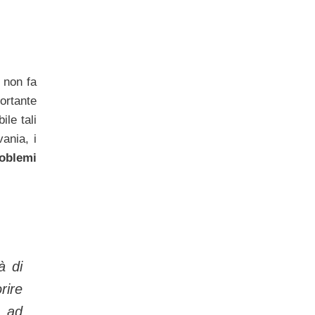
 non fa
ortante
ile tali
ania, i
roblemi
à di
rire
à ad