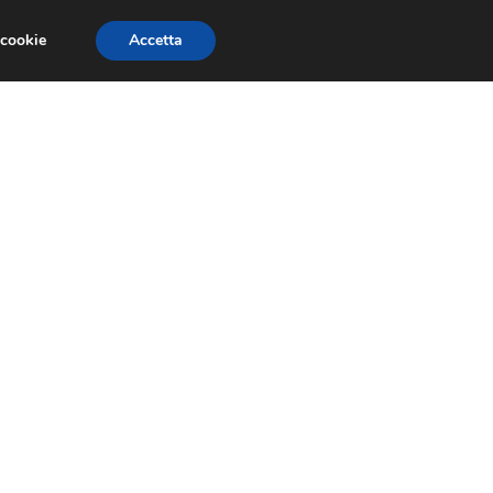
 cookie
Accetta
PAURE E FOBIE
STUDI E RICERCHE