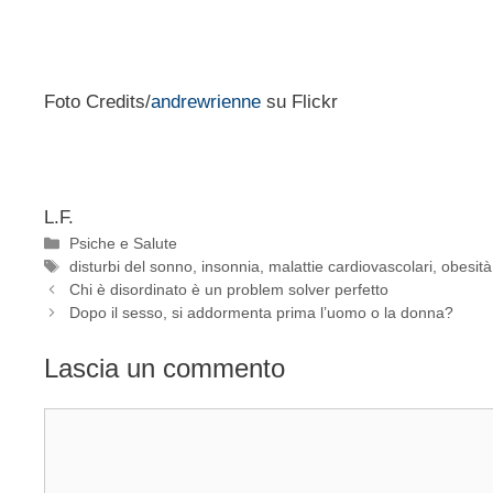
Foto Credits/
andrewrienne
su Flickr
L.F.
Categorie
Psiche e Salute
Tag
disturbi del sonno
,
insonnia
,
malattie cardiovascolari
,
obesità
Chi è disordinato è un problem solver perfetto
Dopo il sesso, si addormenta prima l’uomo o la donna?
Lascia un commento
Commento