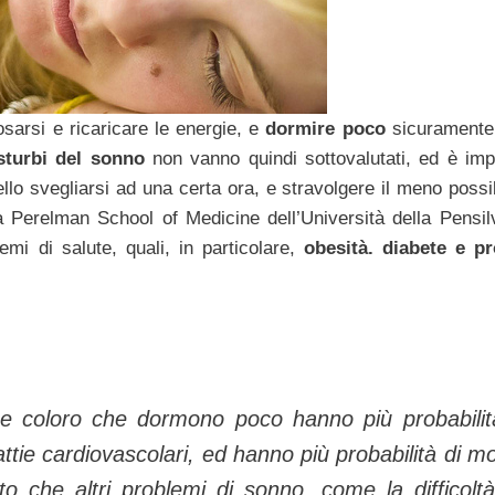
sarsi e ricaricare le energie, e
dormire poco
sicuramente
isturbi del sonno
non vanno quindi sottovalutati, ed è imp
lo svegliarsi ad una certa ora, e stravolgere il meno possib
 Perelman School of Medicine dell’Università della Pensilv
emi di salute, quali, in particolare,
obesità. diabete e p
he coloro che dormono poco hanno più probabilit
ttie cardiovascolari, ed hanno più probabilità di mo
o che altri problemi di sonno, come la difficolt