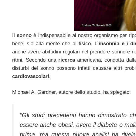
Il
sonno
è indispensabile al nostro organismo per ripo
bene, sia alla mente che al fisico.
L’insonnia e i d
anche avere abitudini regolari nel prendere sonno e nel
ritmi. Secondo una
ricerca
americana, condotta dalla
disturbi del sonno possono infatti causare altri probl
cardiovascolari
.
Michael A. Gardner, autore dello studio, ha spiegato:
“Gli studi precedenti hanno dimostrato c
essere anche obesi, avere il diabete o mala
prima, ma questa nuova analisi ha rivelat