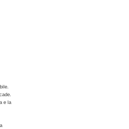
bile.
ccade.
a e la
ra