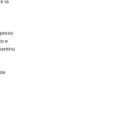
e la
spesso
to e
sentirsi
ute