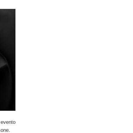
 evento
sone.