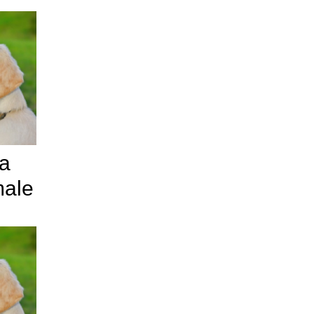
la
male