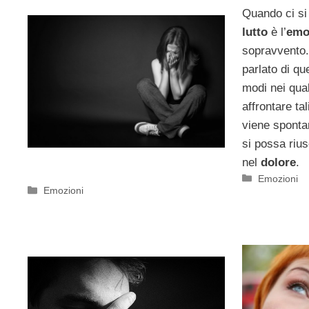
Quando ci si 
lutto
è l’
emo
sopravvento.
parlato di qu
modi nei qual
affrontare ta
viene spontan
si possa rius
nel
dolore
.
Categorie
Emozioni
Categorie
Emozioni