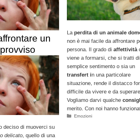
La
perdita di un animale dom
ffrontare un
non è mai facile da affrontare 
mprovviso
persona. Il grado di
affettività
viene a formarsi, che si tratti d
semplice sentimento o sia un
transfert i
n una particolare
situazione, rende il distacco fo
difficile da vivere e da superare
Vogliamo darvi qualche
consig
merito. Con noi hanno funziona
Categorie
Emozioni
 deciso di muoverci su
o delicato
, quello di una