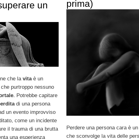
prima)
uperare un
ne che la
vita
è un
 che purtroppo nessuno
rtale
. Potrebbe capitare
erdita
di una persona
ad un evento improvviso
itato, come un incidente
Perdere una persona cara è un
re il trauma di una brutta
che sconvolge la vita delle per
venta una esperienza