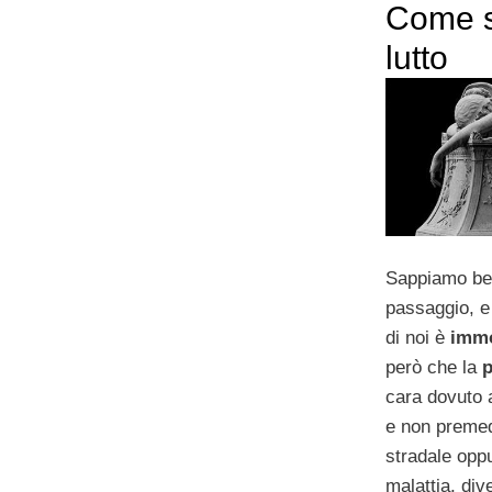
Come s
lutto
Sappiamo be
passaggio, e
di noi è
immo
però che la
p
cara dovuto 
e non premed
stradale oppu
malattia, di