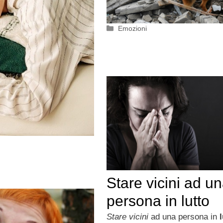
Categorie
Emozioni
Stare vicini ad u
persona in lutto
Stare vicini
ad una persona in
l