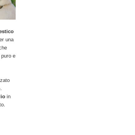
estico
per una
che
i puro e
rzato
.
lio
in
to.