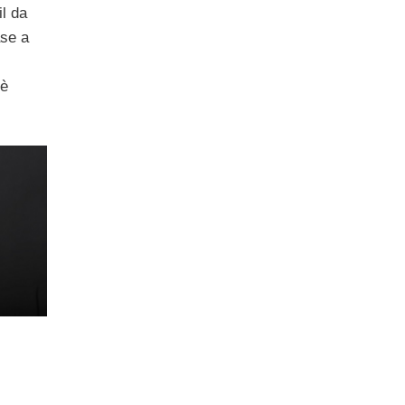
il da
ase a
 è