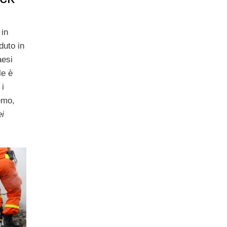
 in
duto in
aesi
le è
 i
emo,
ei