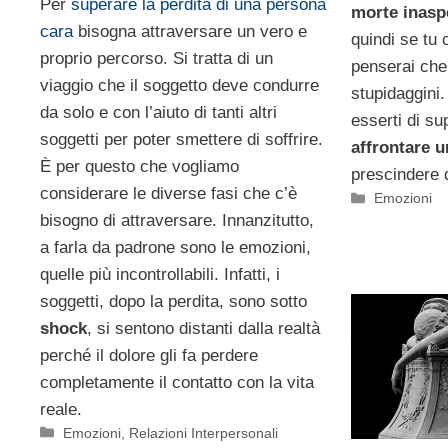
Per
superare la perdita di una persona
morte inasp
cara
bisogna attraversare un vero e
quindi se tu 
proprio percorso. Si tratta di un
penserai che
viaggio che il soggetto deve condurre
stupidaggin
da solo e con l’aiuto di tanti altri
esserti di su
soggetti per poter smettere di soffrire.
affrontare u
È per questo che vogliamo
prescindere 
considerare le diverse fasi che c’è
Categorie
Emozioni
bisogno di attraversare. Innanzitutto,
a farla da padrone sono le emozioni,
quelle più incontrollabili. Infatti, i
soggetti, dopo la perdita, sono sotto
shock
, si sentono distanti dalla realtà
perché il dolore gli fa perdere
completamente il contatto con la vita
reale.
Categorie
Emozioni
,
Relazioni Interpersonali