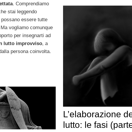
ettata
. Comprendiamo
che stai leggendo
 possano essere tutte
i. Ma vogliamo comunque
pporto per insegnarti ad
n lutto improvviso
, a
dalla persona coinvolta.
L’elaborazione de
lutto: le fasi (part