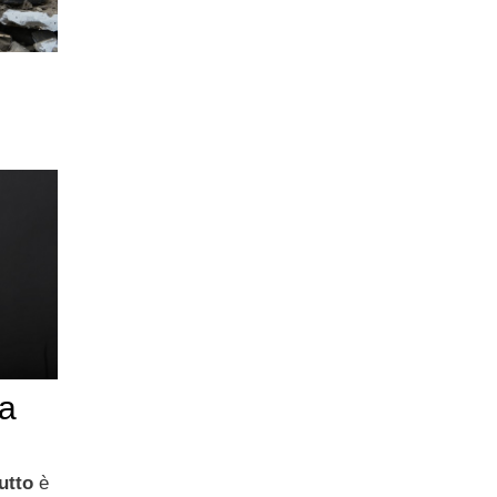
na
utto
è