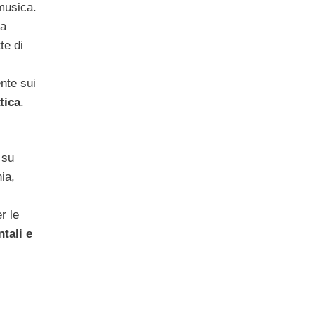
musica.
ta
te di
nte sui
tica
.
 su
ia,
r le
tali e