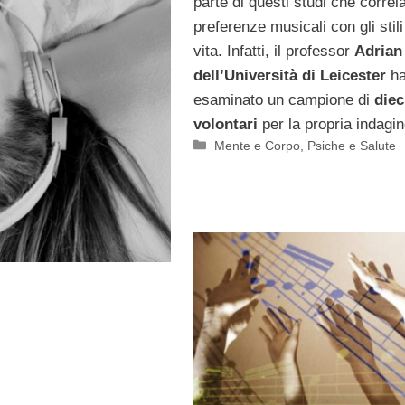
parte di questi studi che correl
preferenze musicali con gli stili
vita. Infatti, il professor
Adrian
dell’Università di Leicester
h
esaminato un campione di
diec
volontari
per la propria indagin
Categorie
Mente e Corpo
,
Psiche e Salute