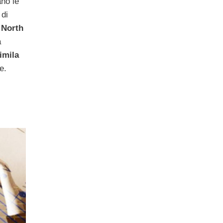
ano le
 di
 North
a
imila
e.