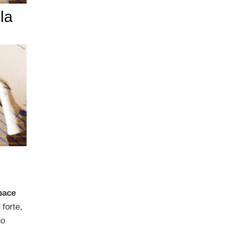
la
pace
 forte,
no