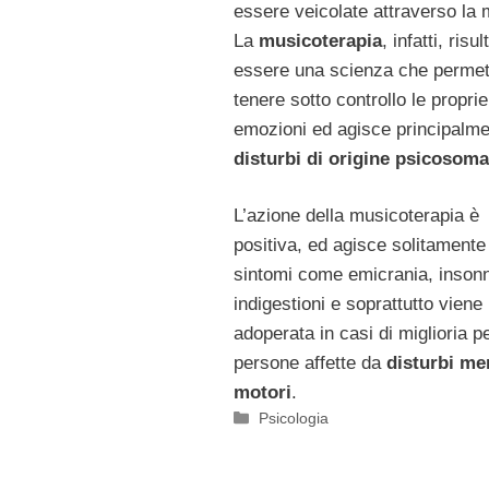
essere veicolate attraverso la 
La
musicoterapia
, infatti, risul
essere una scienza che permet
tenere sotto controllo le proprie
emozioni ed agisce principalme
disturbi di origine psicosoma
L’azione della musicoterapia è
positiva, ed agisce solitamente
sintomi come emicrania, insonn
indigestioni e soprattutto viene
adoperata in casi di miglioria pe
persone affette da
disturbi men
motori
.
Categorie
Psicologia