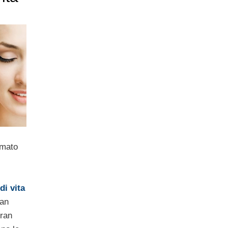
rmato
 di vita
ran
gran