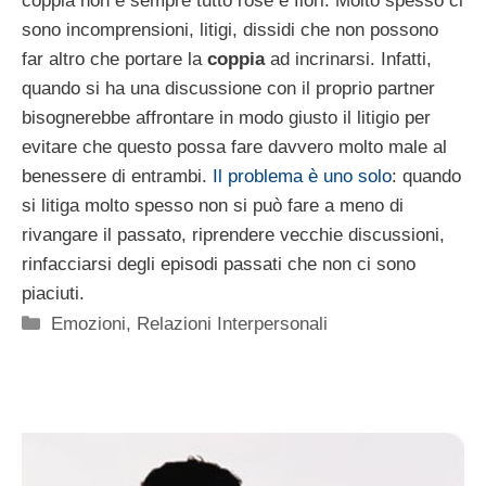
coppia non è sempre tutto rose e fiori. Molto spesso ci
sono incomprensioni, litigi, dissidi che non possono
far altro che portare la
coppia
ad incrinarsi. Infatti,
quando si ha una discussione con il proprio partner
bisognerebbe affrontare in modo giusto il litigio per
evitare che questo possa fare davvero molto male al
benessere di entrambi.
Il problema è uno solo
: quando
si litiga molto spesso non si può fare a meno di
rivangare il passato, riprendere vecchie discussioni,
rinfacciarsi degli episodi passati che non ci sono
piaciuti.
Categorie
Emozioni
,
Relazioni Interpersonali