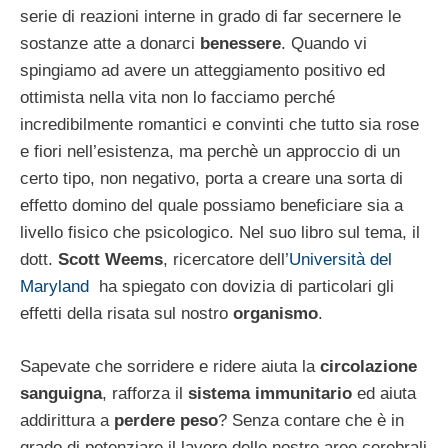
serie di reazioni interne in grado di far secernere le
sostanze atte a donarci
benessere
. Quando vi
spingiamo ad avere un atteggiamento positivo ed
ottimista nella vita non lo facciamo perché
incredibilmente romantici e convinti che tutto sia rose
e fiori nell’esistenza, ma perchè un approccio di un
certo tipo, non negativo, porta a creare una sorta di
effetto domino del quale possiamo beneficiare sia a
livello fisico che psicologico. Nel suo libro sul tema, il
dott.
Scott Weems
, ricercatore dell’
Università del
Maryland
ha spiegato con dovizia di particolari gli
effetti della risata sul nostro
organismo
.
Sapevate che sorridere e ridere aiuta la
circolazione
sanguigna
, rafforza il
sistema immunitario
ed aiuta
addirittura a
perdere peso
? Senza contare che è in
grado di potenziare il lavoro delle nostre aree cerebrali