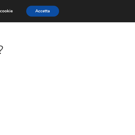
 cookie
Accetta
PAURE E FOBIE
STUDI E RICERCHE
?