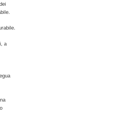
dei
bile.
rabile.
i, a
segua
una
ro