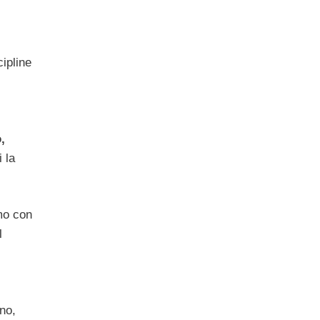
cipline
,
 la
mo con
l
no,