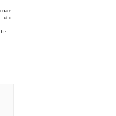
tonare
 tutto
 che