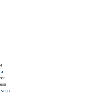
ue
re
ogni
essi
o
yoga
.