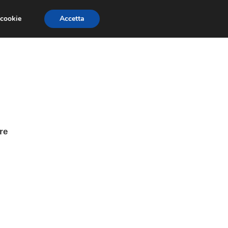
 cookie
Accetta
PAURE E FOBIE
STUDI E RICERCHE
re