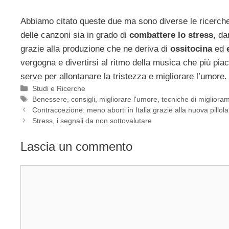
Abbiamo citato queste due ma sono diverse le ricerche 
delle canzoni sia in grado di
combattere lo stress
, da
grazie alla produzione che ne deriva di
ossitocina
ed
vergogna e divertirsi al ritmo della musica che più pia
serve per allontanare la tristezza e migliorare l’umore.
Categorie
Studi e Ricerche
Tag
Benessere
,
consigli
,
migliorare l'umore
,
tecniche di migliora
Contraccezione: meno aborti in Italia grazie alla nuova pillol
Stress, i segnali da non sottovalutare
Lascia un commento
Commento