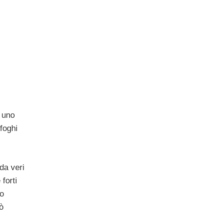
i uno
foghi
da veri
forti
to
ò