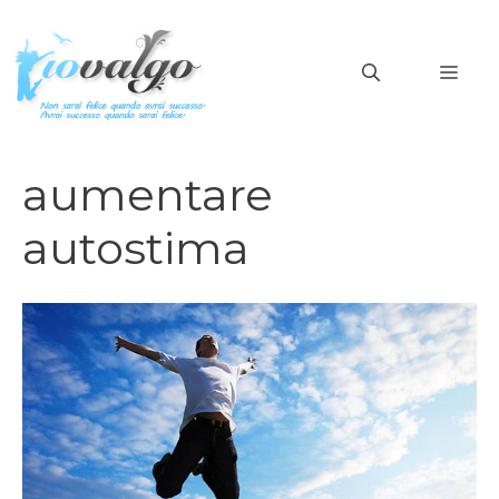
Vai
al
MEN
contenuto
aumentare
autostima