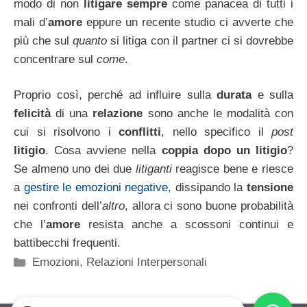
modo di non
litigare sempre
come panacea di tutti i
mali d’
amore
eppure un recente studio ci avverte che
più che sul
quanto
si litiga con il partner ci si dovrebbe
concentrare sul
come
.
Proprio così, perché ad influire sulla
durata
e sulla
felicità
di una
relazione
sono anche le modalità con
cui si risolvono i
conflitti
, nello specifico il
post
litigio
. Cosa avviene nella
coppia dopo un litigio
?
Se almeno uno dei due
litiganti
reagisce bene e riesce
a
gestire le emozioni negative
, dissipando la
tensione
nei confronti dell’
altro
, allora ci sono buone probabilità
che l’
amore
resista anche a scossoni continui e
battibecchi frequenti.
Categorie
Emozioni
,
Relazioni Interpersonali