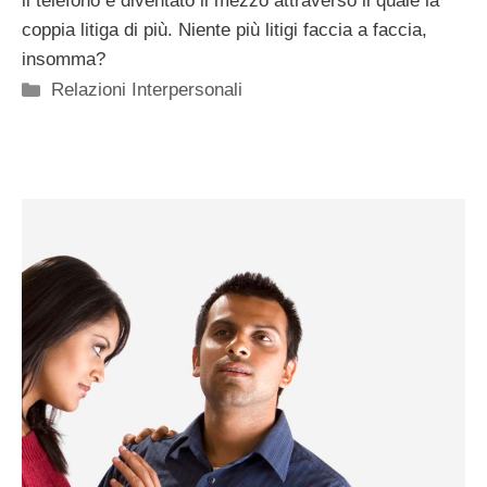
il telefono è diventato il mezzo attraverso il quale la
coppia litiga di più. Niente più litigi faccia a faccia,
insomma?
Categorie
Relazioni Interpersonali