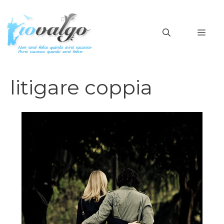
Vai
al
MEN
contenuto
litigare coppia