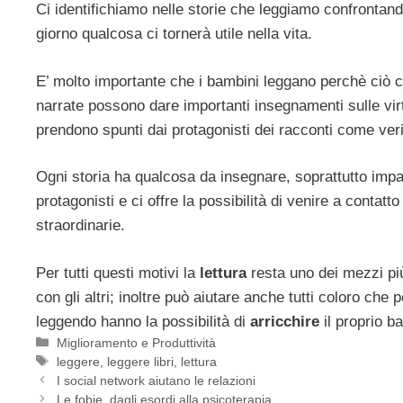
Ci identifichiamo nelle storie che leggiamo confrontand
giorno qualcosa ci tornerà utile nella vita.
E’ molto importante che i bambini leggano perchè ciò co
narrate possono dare importanti insegnamenti sulle virtù 
prendono spunti dai protagonisti dei racconti come veri 
Ogni storia ha qualcosa da insegnare, soprattutto impar
protagonisti e ci offre la possibilità di venire a contat
straordinarie.
Per tutti questi motivi la
lettura
resta uno dei mezzi più
con gli altri; inoltre può aiutare anche tutti coloro ch
leggendo hanno la possibilità di
arricchire
il proprio b
Categorie
Miglioramento e Produttività
Tag
leggere
,
leggere libri
,
lettura
I social network aiutano le relazioni
Le fobie, dagli esordi alla psicoterapia