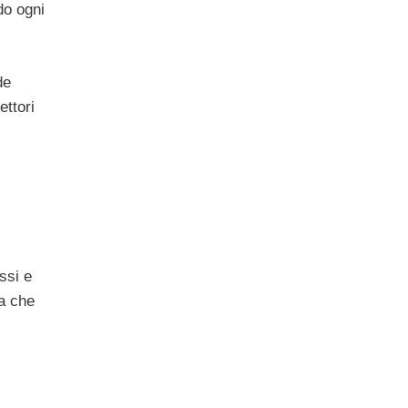
do ogni
de
ettori
ssi e
ma che