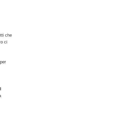
tti che
ro ci
 per
l
a