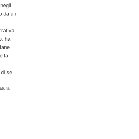
 negli
to da un
rrativa
o, ha
liane
e la
 di se
ratura