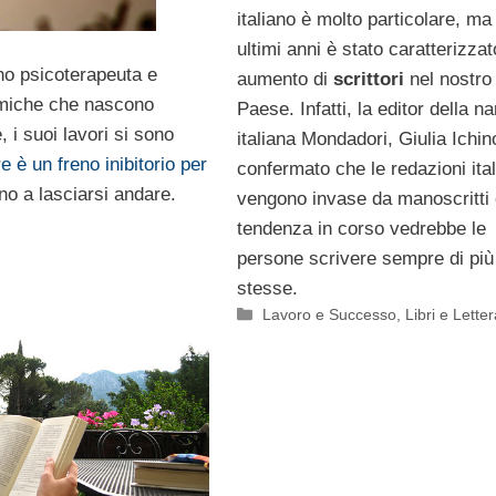
italiano è molto particolare, ma
ultimi anni è stato caratterizza
uno psicoterapeuta e
aumento di
scrittori
nel nostro
namiche che nascono
Paese. Infatti, la editor della na
e, i suoi lavori si sono
italiana Mondadori, Giulia Ichin
 è un freno inibitorio per
confermato che le redazioni ita
no a lasciarsi andare.
vengono invase da manoscritti 
tendenza in corso vedrebbe le
persone scrivere sempre di più
stesse.
Categorie
Lavoro e Successo
,
Libri e Lette