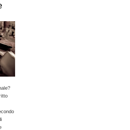
e
nale?
itto
Secondo
i
e