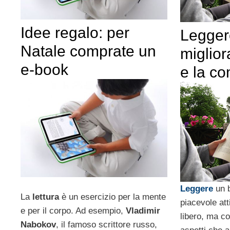
Idee regalo: per
Legger
Natale comprate un
miglior
e-book
e la c
Leggere
un b
La
lettura
è un esercizio per la mente
piacevole att
e per il corpo. Ad esempio,
Vladimir
libero, ma co
Nabokov
, il famoso scrittore russo,