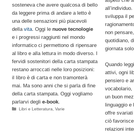
aspetti che 
sosteneva che avere qualcosa di bello
all’individuo
da leggere prima di andare a letto è
sviluppa il p
una delle sensazioni più piacevoli
ragionamento,
della
vita
. Oggi le
nuove tecnologie
non pensare,
e i progressi raggiunti nel mondo
quotidiano, di
informatico ci permettono di ripensare
giornata solo
al libro e alla lettura in modo diverso. I
fervidi sostenitori della carta stampata
Quando legg
restano arroccati nelle loro posizioni:
attivi, ogni l
il libro è di carta e non tramonterà
pensiero e ar
mai. Ma sono anni che si parla di fine
vocabolario,
della carta stampata. Oggi vogliamo
un buon mezz
parlarvi degli
e-book
.
linguaggio e
Categorie
Libri e Letteratura
,
Varie
offre svariat
ciò favorisce
relazioni int