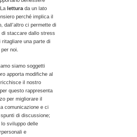
apportano benessere
. La
lettura
da un lato
ensiero perché implica il
 dall’altro ci permette di
 di staccare dallo stress
 ritagliare una parte di
 per noi.
iamo siamo soggetti
ibro apporta modifiche al
ricchisce il nostro
 per questo rappresenta
o per migliorare il
 la comunicazione e ci
i spunti di discussione;
 lo sviluppo delle
erpersonali e