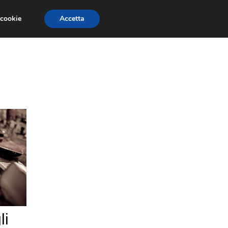
 cookie
Accetta
PAURE E FOBIE
STUDI E RICERCHE
li