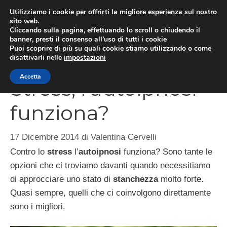
Vai
Utilizziamo i cookie per offrirti la migliore esperienza sul nostro
al
sito web.
Cliccando sulla pagina, effettuando lo scroll o chiudendo il
MEN
contenuto
banner, presti il consenso all’uso di tutti i cookie
Puoi scoprire di più su quali cookie stiamo utilizzando o come
disattivarli nelle
impostazioni
Accetta
Stress, l’autoipnosi
funziona?
17 Dicembre 2014
di
Valentina Cervelli
Contro lo
stress
l’
autoipnosi
funziona? Sono tante le
opzioni che ci troviamo davanti quando necessitiamo
di approcciare uno stato di
stanchezza
molto forte.
Quasi sempre, quelli che ci coinvolgono direttamente
sono i migliori.