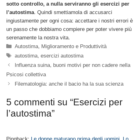
sotto controllo, a nulla serviranno gli esercizi per
l’autostima
. Quindi smettiamola di accusarci
ingiustamente per ogni cosa: accettare i nostri errori è
un passo che dobbiamo compiere per poter vivere più
serenamente la nostra vita.
Categorie
Autostima
,
Miglioramento e Produttività
Tag
autostima
,
esercizi autostima
Influenza suina, buoni motivi per non cadere nella
Psicosi collettiva
Filematologia: anche il bacio ha la sua scienza
5 commenti su “Esercizi per
l’autostima”
Pingback:
Le donne maturano prima degli uomini. Lo