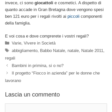
invece, ci sono
giocattoli
e cosmetici. A dispetto di
quanto accade in Gran Bretagna dove vengono spesi
ben 121 euro per i regali rivolti ai
piccoli
componenti
della famiglia.
E voi cosa e dove comprerete i vostri regali?
Categorie
Varie
,
Vivere in Società
Tag
abbigliamento
,
Babbo Natale
,
natale
,
Natale 2011
,
regali
Bambini in primina, si o no?
Il progetto “Fiocco in azienda” per le donne che
lavorano
Lascia un commento
Commento