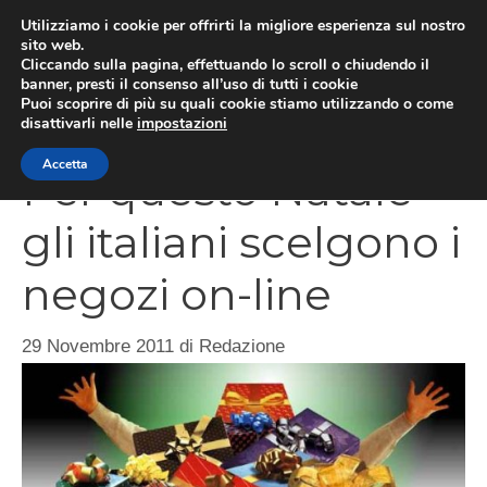
Vai
Utilizziamo i cookie per offrirti la migliore esperienza sul nostro
al
sito web.
Cliccando sulla pagina, effettuando lo scroll o chiudendo il
MEN
contenuto
banner, presti il consenso all’uso di tutti i cookie
Puoi scoprire di più su quali cookie stiamo utilizzando o come
disattivarli nelle
impostazioni
Accetta
Per questo Natale
gli italiani scelgono i
negozi on-line
29 Novembre 2011
di
Redazione