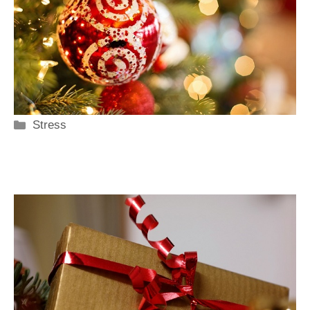
Categorie
Stress