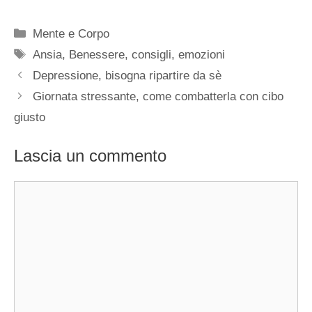
Categorie
Mente e Corpo
Tag
Ansia
,
Benessere
,
consigli
,
emozioni
Depressione, bisogna ripartire da sè
Giornata stressante, come combatterla con cibo
giusto
Lascia un commento
Commento