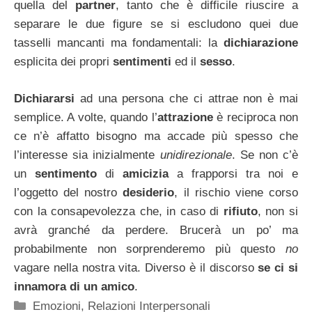
quella del
partner
, tanto che è difficile riuscire a
separare le due figure se si escludono quei due
tasselli mancanti ma fondamentali: la
dichiarazione
esplicita dei propri
sentimenti
ed il
sesso
.
Dichiararsi
ad una persona che ci attrae non è mai
semplice. A volte, quando l’
attrazione
è reciproca non
ce n’è affatto bisogno ma accade più spesso che
l’interesse sia inizialmente
unidirezionale
. Se non c’è
un
sentimento
di
amicizia
a frapporsi tra noi e
l’oggetto del nostro
desiderio
, il rischio viene corso
con la consapevolezza che, in caso di
rifiuto
, non si
avrà granché da perdere. Brucerà un po’ ma
probabilmente non sorprenderemo più questo
no
vagare nella nostra vita. Diverso è il discorso
se ci si
innamora di un amico
.
Categorie
Emozioni
,
Relazioni Interpersonali