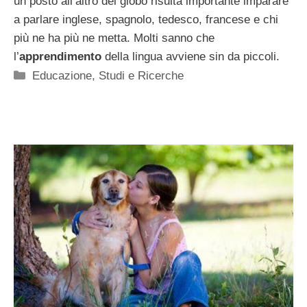
un posto all’altro del globo risulta importante imparare
a parlare inglese, spagnolo, tedesco, francese e chi
più ne ha più ne metta. Molti sanno che
l’
apprendimento
della lingua avviene sin da piccoli.
Categorie
Educazione
,
Studi e Ricerche