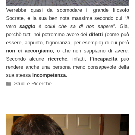
Verrebbe quasi da scomodare il grande filosofo
Socrate, e la sua ben nota massima secondo cui “
il
vero
saggio
è colui che sa di non
sapere”.
Già,
perchè tutti noi potremmo avere dei
difetti
(come può
essere, appunto, l’ignoranza, per esempio) di cui però
non ci
accorgiamo
, o che non sappiamo di avere.
Secondo alcune
ricerche
, infatti,
l’incapacità
può
rendere anche una persona meno consapevole della
sua stessa
incompetenza
.
Categorie
Studi e Ricerche