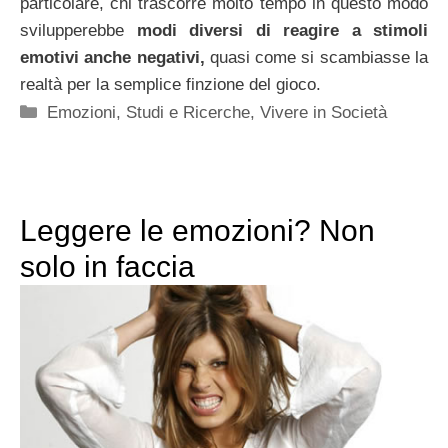
particolare, chi trascorre molto tempo in questo modo
svilupperebbe
modi diversi di reagire a stimoli
emotivi anche negativi,
quasi come si scambiasse la
realtà per la semplice finzione del gioco.
Categorie
Emozioni
,
Studi e Ricerche
,
Vivere in Società
Leggere le emozioni? Non
solo in faccia