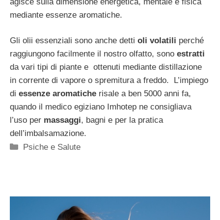
agisce sulla dimensione energetica, mentale e fisica
mediante essenze aromatiche.
Gli olii essenziali sono anche detti
oli volatili
perché
raggiungono facilmente il nostro olfatto, sono
estratti
da vari tipi di piante e ottenuti mediante distillazione
in corrente di vapore o spremitura a freddo. L’impiego
di
essenze aromatiche
risale a ben 5000 anni fa,
quando il medico egiziano Imhotep ne consigliava
l’uso per
massaggi
, bagni e per la pratica
dell’imbalsamazione.
Categorie
Psiche e Salute