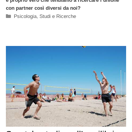
è proprio vero che tendiamo a ricercare l’unione
con partner così diversi da noi?
Categorie
Psicologia
,
Studi e Ricerche