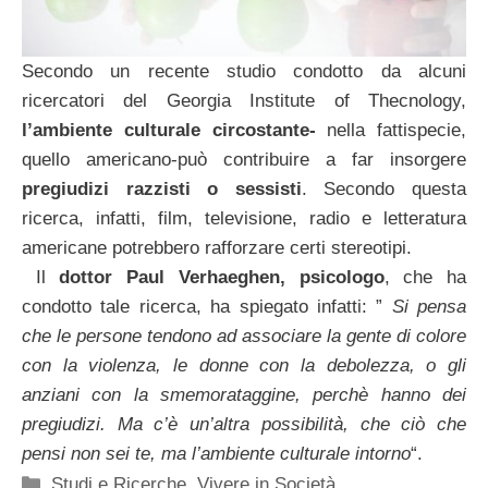
Secondo un recente studio condotto da alcuni
ricercatori del Georgia Institute of Thecnology,
l’ambiente culturale circostante-
nella fattispecie,
quello americano-può contribuire a far insorgere
pregiudizi razzisti o sessisti
. Secondo questa
ricerca, infatti, film, televisione, radio e letteratura
americane potrebbero rafforzare certi stereotipi.
Il
dottor Paul Verhaeghen, psicologo
, che ha
condotto tale ricerca, ha spiegato infatti: ”
Si pensa
che le persone tendono ad associare la gente di colore
con la violenza, le donne con la debolezza, o gli
anziani con la smemorataggine, perchè hanno dei
pregiudizi. Ma c’è un’altra possibilità, che ciò che
pensi non sei te, ma l’ambiente culturale intorno
“.
Categorie
Studi e Ricerche
,
Vivere in Società