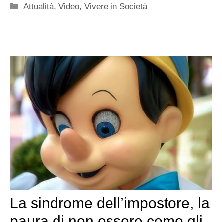
Categorie
Attualità
,
Video
,
Vivere in Società
La sindrome dell’impostore, la
paura di non essere come gli