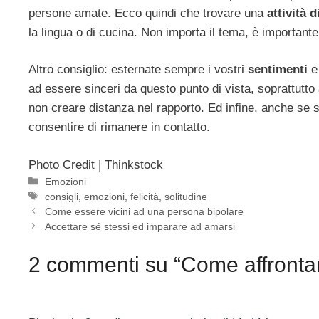
persone amate. Ecco quindi che trovare una
attività 
la lingua o di cucina. Non importa il tema, è important
Altro consiglio: esternate sempre i vostri
sentimenti
e 
ad essere sinceri da questo punto di vista, soprattutto
non creare distanza nel rapporto. Ed infine, anche se s
consentire di rimanere in contatto.
Photo Credit | Thinkstock
Categorie
Emozioni
Tag
consigli
,
emozioni
,
felicità
,
solitudine
Come essere vicini ad una persona bipolare
Accettare sé stessi ed imparare ad amarsi
2 commenti su “Come affrontare