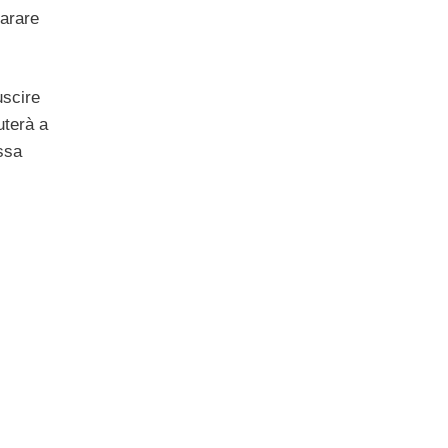
parare
uscire
uterà a
ssa