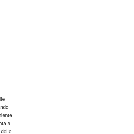
lle
ando
niente
ta a
 delle