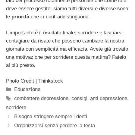
lato del processo totalmente personale che come tale
deve essere gestito: siamo tutti diversi e diverse sono
le
priorità
che ci contraddistinguono.
L’importante è il risultato finale: sorridere e lasciarsi
contagiare da risate che possono cambiare la nostra
giornata con semplicità ma efficacia. Avete già trovato
una motivazione per sorridere questa mattina? Fatelo
al più presto.
Photo Credit | Thinkstock
Categorie
Educazione
Tag
combattere depressione
,
consigli anti depressione
,
sorridere
Bisogna stringere sempre i denti
Organizzarsi senza perdere la testa