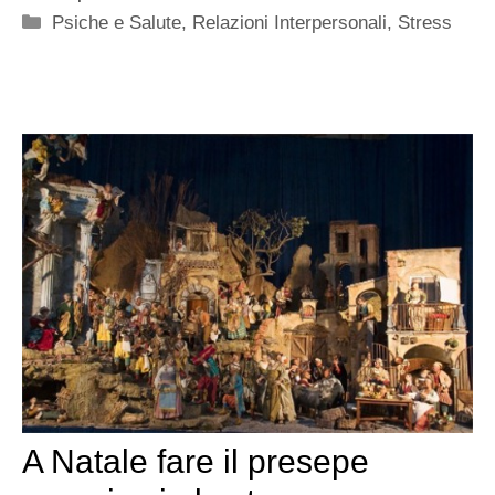
Categorie
Psiche e Salute
,
Relazioni Interpersonali
,
Stress
A Natale fare il presepe